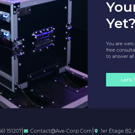
You
Yet?
You are welc
free consulta
to answer all
Let’s 
661 151207
Contact@ave-Corp.com
1er Étage B2, 